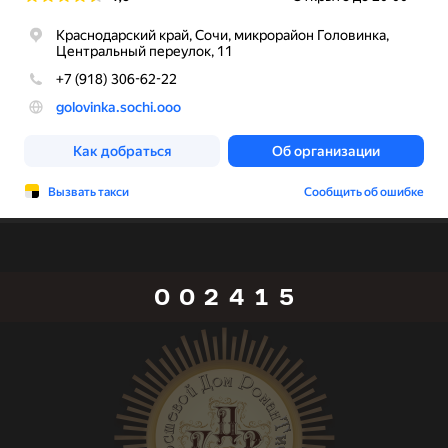
0
1
1
2
0
2
3
1
3
0
4
0
0
2
4
1
5
1
1
3
5
2
6
2
2
4
6
3
7