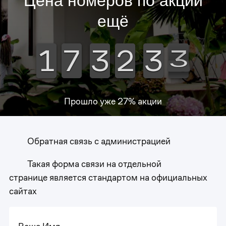
Цена номеров по акции
ещё
3
1
1
1
1
7
7
7
7
3
3
3
3
2
2
2
2
3
3
3
3
3
2
Прошло уже
27
% акции
Обратная связь с администрацией
Такая форма связи на отдельной
странице является стандартом на официальных
сайтах