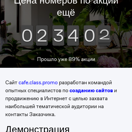
Цена номеров по акции
ещё
2
0
0
0
0
2
2
2
2
3
3
3
3
4
4
4
4
0
0
0
0
2
1
Прошло уже
89
% акции
Сайт
cafe.class.promo
разработан командой
опытных специалистов по
созданию сайтов
и
продвижению в Интернет с целью захвата
наибольшей тематической аудитории на
контакты Заказчика.
Демонстрация