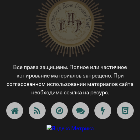
4
2
2
4
6
3
5
3
3
5
7
4
6
4
4
6
8
5
7
Все права защищены. Полное или частичное
5
5
7
9
6
копирование материалов запрещено. При
8
согласованном использовании материалов сайта
6
6
8
_
7
необходима ссылка на ресурс.
9
7
7
9
-
8
_
8
8
_
+
9
-