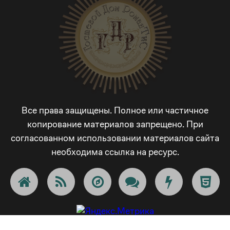
5
2
2
4
6
3
6
3
3
5
7
4
7
4
4
6
8
5
Все права защищены. Полное или частичное
8
5
5
7
9
6
копирование материалов запрещено. При
согласованном использовании материалов сайта
9
6
6
8
_
7
необходима ссылка на ресурс.
_
7
7
9
-
8
-
8
8
_
+
9