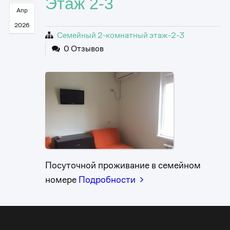
Этаж 2-3
Апр
2026
Семейный 2-комнатный этаж-2-3
0 Отзывов
0
1
0
2
1
3
Посуточной проживание в семейном
номере
Подробности
0
2
4
1
3
0
5