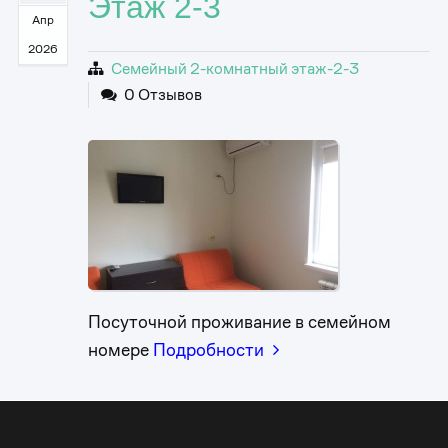
Этаж 2-3
Апр
2026
Семейный 2-комнатный этаж-2-3
0 Отзывов
0
0
1
1
Посуточной проживание в семейном
номере
Подробности
0
2
2
1
3
0
3