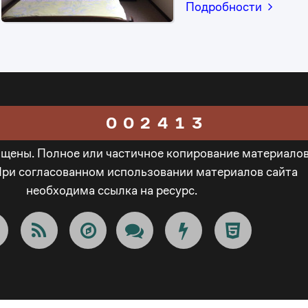
Подробности
0
2
1
1
3
0
2
0
0
2
4
1
3
ищены. Полное или частичное копирование материало
1
1
3
5
2
4
При согласованном использовании материалов сайта
необходима ссылка на ресурс.
2
2
4
6
3
5
3
3
5
7
4
6
4
4
6
8
5
7